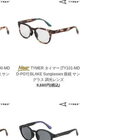
00-MD
TYMER タイマー [TY101-MD
眼鏡 サン
D-PGY] BLAKE Sunglasses 眼鏡 サン
グラス 調光レンズ
9,680円(税込)