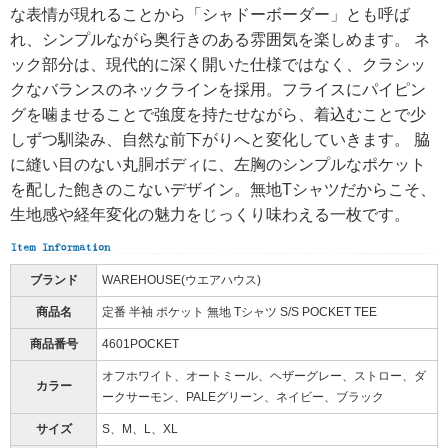
な表情が現れることから「シャドーボーダー」とも呼ば
れ、シンプルながら奥行きのある雰囲気を楽しめます。 ネ
ック部分は、現代的に深く開いた仕様ではなく、クラシッ
クなバランスのネックラインを採用。フライスにパイピン
グを噛ませることで強度を持たせながら、着込むことで少
しずつ馴染み、自然な前下がりへと変化していきます。 脇
に縫い目のない丸胴ボディに、左胸のシンプルなポケット
を配した飽きのこないデザイン。無地Tシャツだからこそ、
生地感や経年変化の魅力をじっくり味わえる一枚です。
ブランド
WAREHOUSE(ウエアハウス)
商品名
定番 半袖 ポケット 無地 Tシャツ S/S POCKET TEE
商品番号
4601POCKET
オフホワイト、オートミール、ヘザーグレー、ストロー、ダ
カラー
ークサーモン、PALEグリーン、ネイビー、ブラック
サイズ
S、M、L、XL