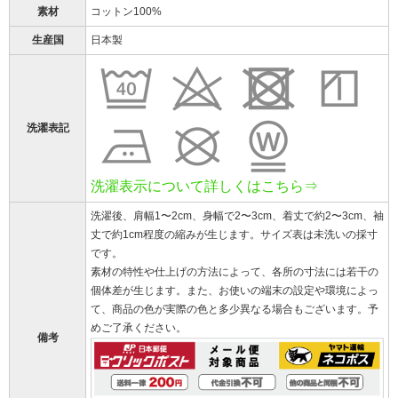
素材
コットン100%
生産国
日本製
洗濯表記
洗濯表示について詳しくはこちら⇒
洗濯後、肩幅1〜2cm、身幅で2〜3cm、着丈で約2〜3cm、袖
丈で約1cm程度の縮みが生じます。サイズ表は未洗いの採寸
です。
素材の特性や仕上げの方法によって、各所の寸法には若干の
個体差が生じます。また、お使いの端末の設定や環境によっ
て、商品の色が実際の色と多少異なる場合もございます。予
めご了承ください。
備考