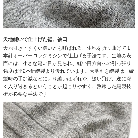
天地縫いで仕上げた裾、袖口
天地引き・すくい縫いとも呼ばれる、生地を折り曲げて１
本針オーバーロックミシンで仕上げる手法です。生地の表
面には、小さな縫い目が見られ、縫い目方向への引っ張り
強度は平2本針縫製より優れています。天地引き縫製は、縫
製時の手加減などにより縫いはずれや、縫い飛び、逆に深
く入り過ぎるということが起こりやすく、熟練した縫製技
術が必要な手法です。