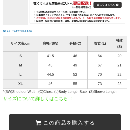
袖丈
サイズ表/cm
肩幅 (SW)
身幅(C)
着丈 (L)
(S)
S
41.5
46
64
20
M
43
49
67
21
L
44.5
52
70
22
XL
46
55
73
23
*(SW)Shoulder Width, (C)Chest, (L)Body Length Back, (S)Sleeve Length
サイズについて詳しくはこちら⇒
この商品を購入する