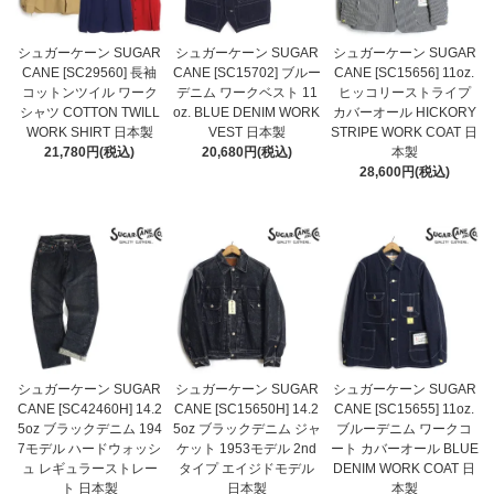
シュガーケーン SUGAR
シュガーケーン SUGAR
シュガーケーン SUGAR
CANE [SC29560] 長袖
CANE [SC15702] ブルー
CANE [SC15656] 11oz.
コットンツイル ワーク
デニム ワークベスト 11
ヒッコリーストライプ
シャツ COTTON TWILL
oz. BLUE DENIM WORK
カバーオール HICKORY
WORK SHIRT 日本製
VEST 日本製
STRIPE WORK COAT 日
21,780円(税込)
20,680円(税込)
本製
28,600円(税込)
シュガーケーン SUGAR
シュガーケーン SUGAR
シュガーケーン SUGAR
CANE [SC42460H] 14.2
CANE [SC15650H] 14.2
CANE [SC15655] 11oz.
5oz ブラックデニム 194
5oz ブラックデニム ジャ
ブルーデニム ワークコ
7モデル ハードウォッシ
ケット 1953モデル 2nd
ート カバーオール BLUE
ュ レギュラーストレー
タイプ エイジドモデル
DENIM WORK COAT 日
ト 日本製
日本製
本製