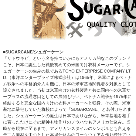
■SUGARCANE/シュガーケーン
「サトウキビ」という名を持ついかにもアメリカ的なこのブランド
こそ、日本に誕生した戦後初めての米国向け衣料メーカーです。シ
ュガーケーンの生みの親であるTOYO ENTERPRISE COMPANY LT
D.（東洋エンタープライズ株式会社）は1965年、米軍によるベトナ
ム戦争への本格的介入を機に、日本の米軍基地関係者を対象として
設立されました。当初は米軍向けの衣料製造と共に国内への米軍サ
ープラスの流通窓口としての展開も行い、ベトナム戦争が1975年に
終結すると完全な国内向けの衣料メーカーへと転身。その際、米軍
基地に駐屯していた将校によって「SUGARCANE」と名付けられま
した。シュガーケーンの誕生は日本でありながら、米軍基地を相手
に育っただけにその精神も物作りのノウハウもアメリカ仕込み。当
時から現在に至るまで、アメリカンスタイルのシンボルとも言える
デニム素材を中心とした本場仕込みのワークウエアを作り続けてい