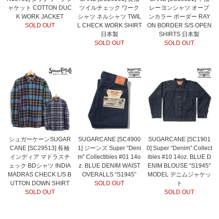
ャケット COTTON DUC
ツイルチェック ワーク
レーヨンシャツ オープ
K WORK JACKET
シャツ ネルシャツ TWIL
ンカラー ボーダー RAY
SOLD OUT
L CHECK WORK SHIRT
ON BORDER S/S OPEN
日本製
SHIRTS 日本製
SOLD OUT
SOLD OUT
シュガーケーンSUGAR
SUGARCANE [SC4900
SUGARCANE [SC1901
CANE [SC29513] 長袖
1] ジーンズ Super “Deni
0] Super “Denim” Collect
インディア マドラスチ
m” Collectibles #01 14o
ibles #10 14oz. BLUE D
ェック BDシャツ INDIA
z. BLUE DENIM WAIST
ENIM BLOUSE “S1945”
MADRAS CHECK L/S B
OVERALLS “S1945”
MODEL デニムジャケッ
UTTON DOWN SHIRT
SOLD OUT
ト
SOLD OUT
SOLD OUT