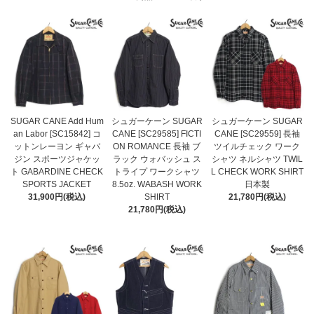
SUGAR CANE Add Hum
シュガーケーン SUGAR
シュガーケーン SUGAR
an Labor [SC15842] コ
CANE [SC29585] FICTI
CANE [SC29559] 長袖
ットンレーヨン ギャバ
ON ROMANCE 長袖 ブ
ツイルチェック ワーク
ジン スポーツジャケッ
ラック ウォバッシュ ス
シャツ ネルシャツ TWIL
ト GABARDINE CHECK
トライプ ワークシャツ
L CHECK WORK SHIRT
SPORTS JACKET
8.5oz. WABASH WORK
日本製
31,900円(税込)
SHIRT
21,780円(税込)
21,780円(税込)