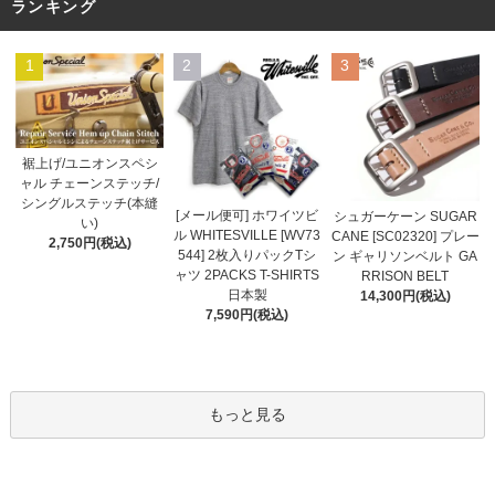
ランキング
1
2
3
裾上げ/ユニオンスペシ
ャル チェーンステッチ/
シングルステッチ(本縫
[メール便可] ホワイツビ
シュガーケーン SUGAR
い)
ル WHITESVILLE [WV73
CANE [SC02320] プレー
2,750円(税込)
544] 2枚入りパックTシ
ン ギャリソンベルト GA
ャツ 2PACKS T-SHIRTS
RRISON BELT
日本製
14,300円(税込)
7,590円(税込)
もっと見る