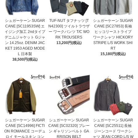
シュガーケーン SUGAR
TUF-NUT タフナッツ [T
シュガーケーン SUGAR
CANE [SC11953SW] エ
N42300] ツイルトラウザ
CANE [SC27853] 長袖
イジング加工 2ndタイプ
ー ワークパンツ T/C WO
ヒッコリーストライプ
デニムジャケット Gジャ
RK TROUSERS
ワークシャツ HICKORY
ン 14.25oz. DENIM JAC
13,200円(税込)
STRIPE L/S WORK SHI
KET 1953 AGED MODE
RT
L 日本製
15,180円(税込)
38,500円(税込)
シュガーケーン SUGAR
シュガーケーン SUGAR
シュガーケーン SUGAR
CANE [SC14996] FICTI
CANE [SC02320] プレー
CANE [SC25511] 長袖
ON ROMANCE コーデュ
ン ギャリソンベルト GA
ジーンコード ワークシ
ロイ モールスキン コン
RRISON BELT
ャツ JEAN CORD L/S W