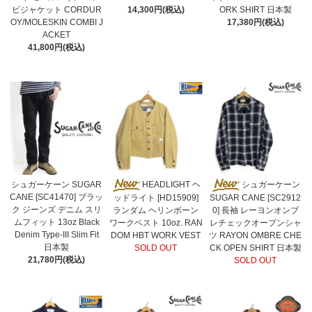
ビジャケット CORDUR
14,300円(税込)
ORK SHIRT 日本製
OY/MOLESKIN COMBI J
17,380円(税込)
ACKET
41,800円(税込)
シュガーケーン SUGAR
HEADLIGHT ヘ
シュガーケーン
CANE [SC41470] ブラッ
ッドライト [HD15909]
SUGAR CANE [SC2912
ク ジーンズ デニム スリ
ランダム ヘリンボーン
0] 長袖 レーヨンオンブ
ムフィット 13oz Black
ワークベスト 10oz. RAN
レチェックオープンシャ
Denim Type-III Slim Fit
DOM HBT WORK VEST
ツ RAYON OMBRE CHE
日本製
SOLD OUT
CK OPEN SHIRT 日本製
21,780円(税込)
SOLD OUT