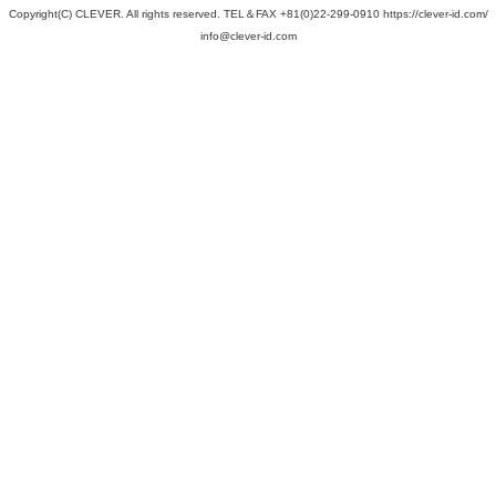
Copyright(C) CLEVER. All rights reserved. TEL＆FAX +81(0)22-299-0910
https://clever-id.com/
info@clever-id.com