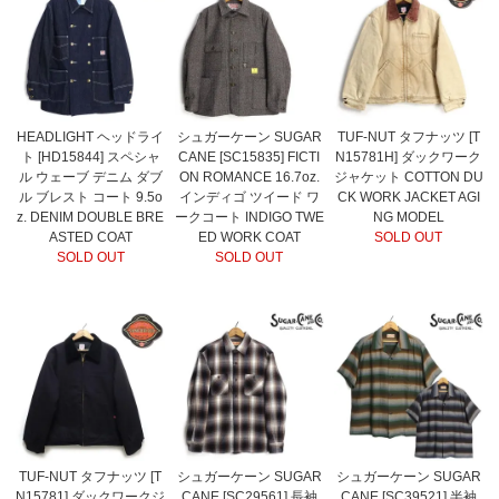
HEADLIGHT ヘッドライ
シュガーケーン SUGAR
TUF-NUT タフナッツ [T
ト [HD15844] スペシャ
CANE [SC15835] FICTI
N15781H] ダックワーク
ル ウェーブ デニム ダブ
ON ROMANCE 16.7oz.
ジャケット COTTON DU
ル ブレスト コート 9.5o
インディゴ ツイード ワ
CK WORK JACKET AGI
z. DENIM DOUBLE BRE
ークコート INDIGO TWE
NG MODEL
ASTED COAT
ED WORK COAT
SOLD OUT
SOLD OUT
SOLD OUT
TUF-NUT タフナッツ [T
シュガーケーン SUGAR
シュガーケーン SUGAR
N15781] ダックワークジ
CANE [SC29561] 長袖
CANE [SC39521] 半袖