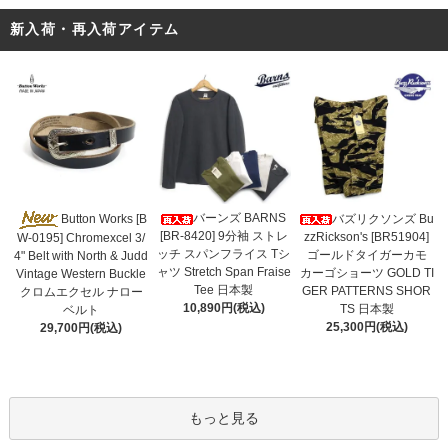
新入荷・再入荷アイテム
バーンズ BARNS
Button Works [B
バズリクソンズ Bu
[BR-8420] 9分袖 ストレ
zzRickson's [BR51904]
W-0195] Chromexcel 3/
ッチ スパンフライス Tシ
ゴールドタイガーカモ
4" Belt with North & Judd
ャツ Stretch Span Fraise
カーゴショーツ GOLD TI
Vintage Western Buckle
Tee 日本製
GER PATTERNS SHOR
クロムエクセル ナロー
10,890円(税込)
TS 日本製
ベルト
25,300円(税込)
29,700円(税込)
もっと見る