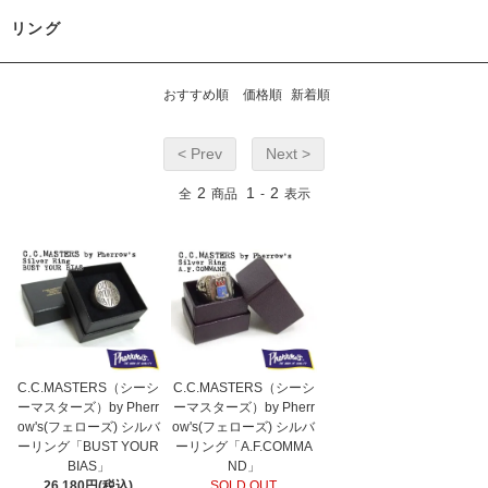
リング
おすすめ順
価格順
新着順
< Prev
Next >
2
1
2
全
商品
-
表示
C.C.MASTERS（シーシ
C.C.MASTERS（シーシ
ーマスターズ）by Pherr
ーマスターズ）by Pherr
ow's(フェローズ) シルバ
ow's(フェローズ) シルバ
ーリング「BUST YOUR
ーリング「A.F.COMMA
BIAS」
ND」
26,180円(税込)
SOLD OUT