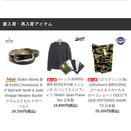
新入荷・再入荷アイテム
バーンズ BARNS
Button Works [B
バズリクソンズ Bu
[BR-8420] 9分袖 ストレ
zzRickson's [BR51904]
W-0195] Chromexcel 3/
ッチ スパンフライス Tシ
ゴールドタイガーカモ
4" Belt with North & Judd
ャツ Stretch Span Fraise
カーゴショーツ GOLD TI
Vintage Western Buckle
Tee 日本製
GER PATTERNS SHOR
クロムエクセル ナロー
10,890円(税込)
TS 日本製
ベルト
25,300円(税込)
29,700円(税込)