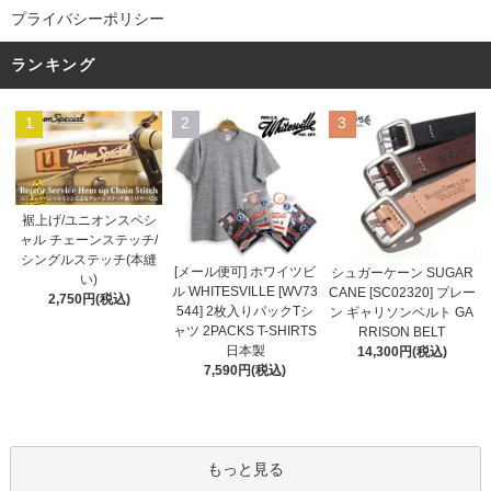
プライバシーポリシー
ランキング
1
2
3
裾上げ/ユニオンスペシ
ャル チェーンステッチ/
シングルステッチ(本縫
[メール便可] ホワイツビ
シュガーケーン SUGAR
い)
ル WHITESVILLE [WV73
CANE [SC02320] プレー
2,750円(税込)
544] 2枚入りパックTシ
ン ギャリソンベルト GA
ャツ 2PACKS T-SHIRTS
RRISON BELT
日本製
14,300円(税込)
7,590円(税込)
もっと見る