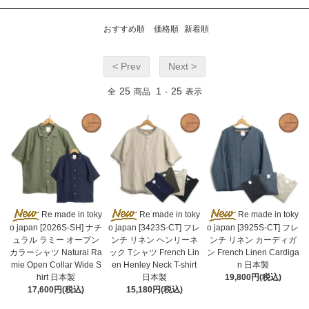
おすすめ順
価格順
新着順
< Prev
Next >
25
1
25
全
商品
-
表示
Re made in toky
Re made in toky
Re made in toky
o japan [2026S-SH] ナチ
o japan [3423S-CT] フレ
o japan [3925S-CT] フレ
ュラル ラミー オープン
ンチ リネン ヘンリーネ
ンチ リネン カーディガ
カラーシャツ Natural Ra
ック Tシャツ French Lin
ン French Linen Cardiga
mie Open Collar Wide S
en Henley Neck T-shirt
n 日本製
hirt 日本製
日本製
19,800円(税込)
17,600円(税込)
15,180円(税込)