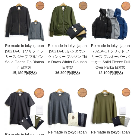
Re made in tokyo japan
Re made in tokyo japan
Re made in tokyo japan
[5821A-CT] ソリッド フ
[5021A-BL]シンダウン
[7321A-CT]ソリッド フ
リース ジップ ブルゾン
ウィンター ブルゾン Thi
リース プルオーバー パ
Solid Fleece Zip Blouso
n Down Winter Blouson
ーカー Solid Fleece Pull
n 日本製
日本製
Over Parka 日本製
15,180円(税込)
36,300円(税込)
12,100円(税込)
Re made in tokyo japan
Re made in tokyo japan
Re made in tokyo japan