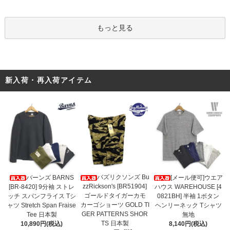
もっと見る
新入荷・再入荷アイテム
バズリクソンズ Bu
バーンズ BARNS
[メール便可]ウエア
zzRickson's [BR51904]
[BR-8420] 9分袖 ストレ
ハウス WAREHOUSE [4
ゴールドタイガーカモ
ッチ スパンフライス Tシ
0821BH] 半袖 1ボタン
カーゴショーツ GOLD TI
ャツ Stretch Span Fraise
ヘンリーネック Tシャツ
GER PATTERNS SHOR
Tee 日本製
無地
TS 日本製
10,890円(税込)
8,140円(税込)