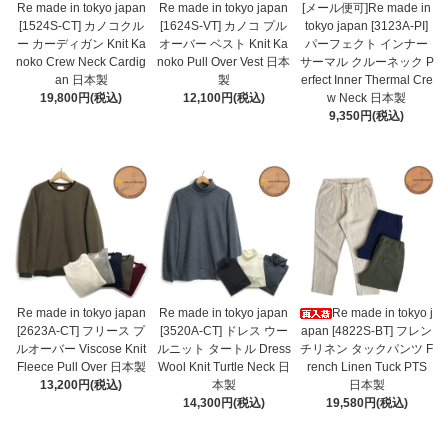
Re made in tokyo japan
Re made in tokyo japan
[メール便可]Re made in
[1524S-CT] カノコクル
[1624S-VT] カノコ プル
tokyo japan [3123A-PI]
ー カーディガン Knit Ka
オーバー ベスト Knit Ka
パーフェクト インナー
noko Crew Neck Cardig
noko Pull Over Vest 日本
サーマル クルーネック P
an 日本製
製
erfect Inner Thermal Cre
19,800円(税込)
12,100円(税込)
w Neck 日本製
9,350円(税込)
Re made in tokyo japan
Re made in tokyo japan
Re made in tokyo j
[2623A-CT] フリース プ
[3520A-CT] ドレス ウー
apan [4822S-BT] フレン
ルオーバー Viscose Knit
ルニット タートル Dress
チリネン タックパンツ F
Fleece Pull Over 日本製
Wool Knit Turtle Neck 日
rench Linen Tuck PTS
13,200円(税込)
本製
日本製
14,300円(税込)
19,580円(税込)