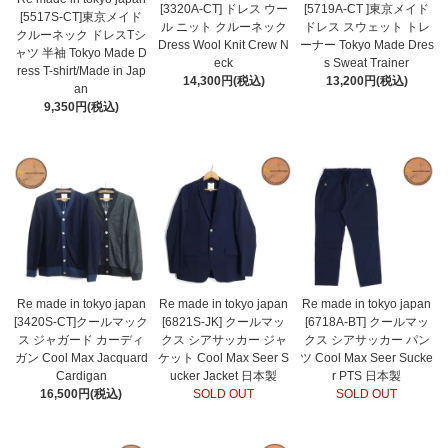
[3320A-CT] ドレス ウー
[5719A-CT ]東京メイド
[5517S-CT]東京メイド
ル ニット クルーネック
ドレス スウェット トレ
クルーネック ドレスTシ
Dress Wool Knit Crew N
ーナー Tokyo Made Dres
ャツ 半袖 Tokyo Made D
eck
s Sweat Trainer
ress T-shirt/Made in Jap
14,300円(税込)
13,200円(税込)
an
9,350円(税込)
Re made in tokyo japan
Re made in tokyo japan
Re made in tokyo japan
[3420S-CT]クールマック
[6821S-JK] クールマッ
[6718A-BT] クールマッ
ス ジャガード カーディ
クス シアサッカー ジャ
クス シアサッカー パン
ガン Cool Max Jacquard
ケット Cool Max Seer S
ツ Cool Max Seer Sucke
Cardigan
ucker Jacket 日本製
r PTS 日本製
16,500円(税込)
SOLD OUT
SOLD OUT