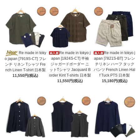
Re made in toky
Re made in tokyo j
Re made in tokyo j
apan [1924S-CT] 半袖
apan [7821S-BT] フレン
o japan [7919S-CT] フレ
ジャガードボーダー ニ
チリネン ハーフ タック
ンチ リネン Tシャツ Fre
ットTシャツ Jacquard B
パンツ French Linen Hal
nch Linen T-shirt 日本製
order Kint T-shirts 日本製
f Tuck PTS 日本製
11,550円(税込)
11,550円(税込)
15,180円(税込)