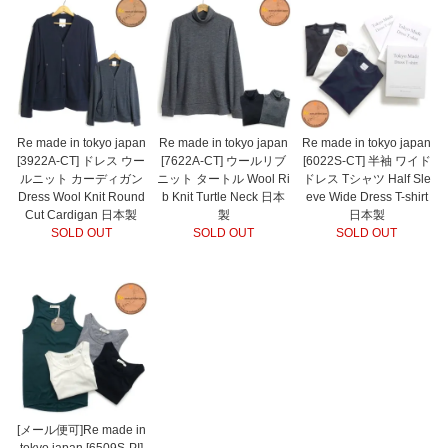
Re made in tokyo japan
Re made in tokyo japan
Re made in tokyo japan
[3922A-CT] ドレス ウー
[7622A-CT] ウールリブ
[6022S-CT] 半袖 ワイド
ルニット カーディガン
ニット タートル Wool Ri
ドレス Tシャツ Half Sle
Dress Wool Knit Round
b Knit Turtle Neck 日本
eve Wide Dress T-shirt
Cut Cardigan 日本製
製
日本製
SOLD OUT
SOLD OUT
SOLD OUT
[メール便可]Re made in