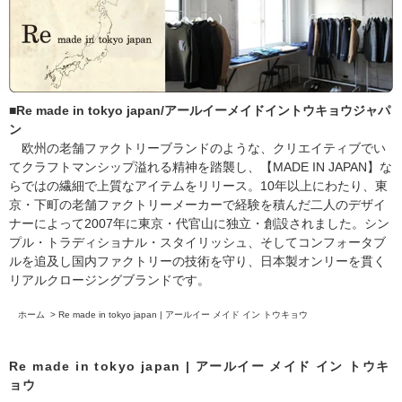
■Re made in tokyo japan/アールイーメイドイントウキョウジャパ
ン
欧州の老舗ファクトリーブランドのような、クリエイティブでい
てクラフトマンシップ溢れる精神を踏襲し、【MADE IN JAPAN】な
らではの繊細で上質なアイテムをリリース。10年以上にわたり、東
京・下町の老舗ファクトリーメーカーで経験を積んだ二人のデザイ
ナーによって2007年に東京・代官山に独立・創設されました。シン
プル・トラディショナル・スタイリッシュ、そしてコンフォータブ
ルを追及し国内ファクトリーの技術を守り、日本製オンリーを貫く
リアルクロージングブランドです。
ホーム
>
Re made in tokyo japan | アールイー メイド イン トウキョウ
Re made in tokyo japan | アールイー メイド イン トウキ
ョウ