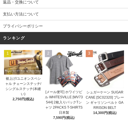
返品・交換について
支払い方法について
プライバシーポリシー
ランキング
1
2
3
裾上げ/ユニオンスペシ
ャル チェーンステッチ/
シングルステッチ(本縫
[メール便可] ホワイツビ
シュガーケーン SUGAR
い)
ル WHITESVILLE [WV73
CANE [SC02320] プレー
2,750円(税込)
544] 2枚入りパックTシ
ン ギャリソンベルト GA
ャツ 2PACKS T-SHIRTS
RRISON BELT
日本製
14,300円(税込)
7,590円(税込)