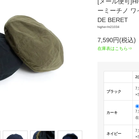
[メール便可]HI
ーミーチノ ワイ
DE BERET
higher-ht21034
7,590円(税込)
在庫表はこちら⇒
2
7
ブラック
×
7
カーキ
在
7
ネイビー
×