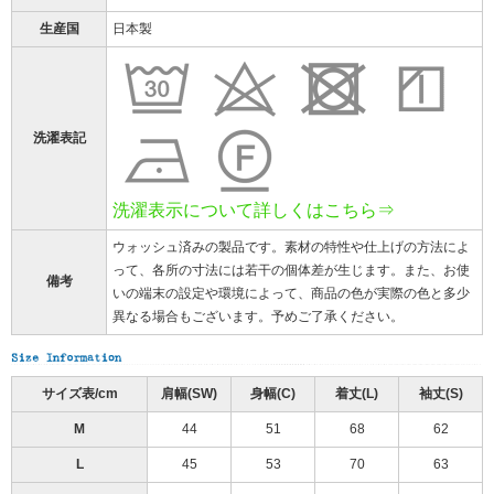
生産国
日本製
洗濯表記
洗濯表示について詳しくはこちら⇒
ウォッシュ済みの製品です。素材の特性や仕上げの方法によ
って、各所の寸法には若干の個体差が生じます。また、お使
備考
いの端末の設定や環境によって、商品の色が実際の色と多少
異なる場合もございます。予めご了承ください。
サイズ表/cm
肩幅(SW)
身幅(C)
着丈(L)
袖丈(S)
M
44
51
68
62
L
45
53
70
63