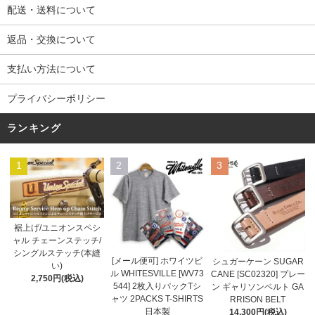
配送・送料について
返品・交換について
支払い方法について
プライバシーポリシー
ランキング
1
2
3
裾上げ/ユニオンスペシ
ャル チェーンステッチ/
シングルステッチ(本縫
[メール便可] ホワイツビ
シュガーケーン SUGAR
い)
ル WHITESVILLE [WV73
CANE [SC02320] プレー
2,750円(税込)
544] 2枚入りパックTシ
ン ギャリソンベルト GA
ャツ 2PACKS T-SHIRTS
RRISON BELT
日本製
14,300円(税込)