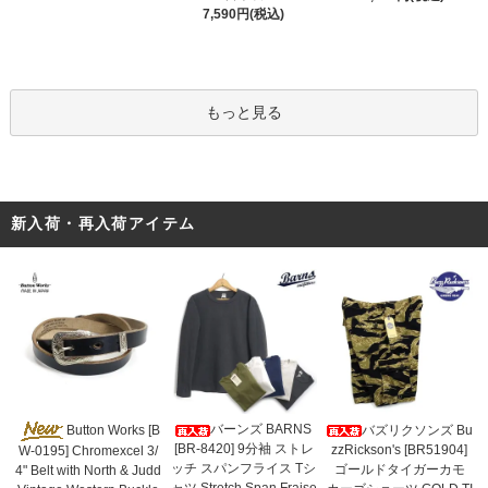
7,590円(税込)
もっと見る
新入荷・再入荷アイテム
バーンズ BARNS
Button Works [B
バズリクソンズ Bu
[BR-8420] 9分袖 ストレ
zzRickson's [BR51904]
W-0195] Chromexcel 3/
ッチ スパンフライス Tシ
ゴールドタイガーカモ
4" Belt with North & Judd