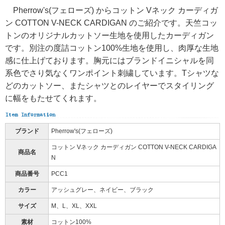
Pherrow's(フェローズ) からコットン Vネック カーディガ
ン COTTON V-NECK CARDIGAN のご紹介です。天竺コッ
トンのオリジナルカットソー生地を使用したカーディガン
です。別注の度詰コットン100%生地を使用し、肉厚な生地
感に仕上げております。胸元にはブランドイニシャルを同
系色でさり気なくワンポイント刺繍しています。Tシャツな
どのカットソー、またシャツとのレイヤーでスタイリング
に幅をもたせてくれます。
ブランド
Pherrow's(フェローズ)
コットン Vネック カーディガン COTTON V-NECK CARDIGA
商品名
N
商品番号
PCC1
カラー
アッシュグレー、ネイビー、ブラック
サイズ
M、L、XL、XXL
素材
コットン100%