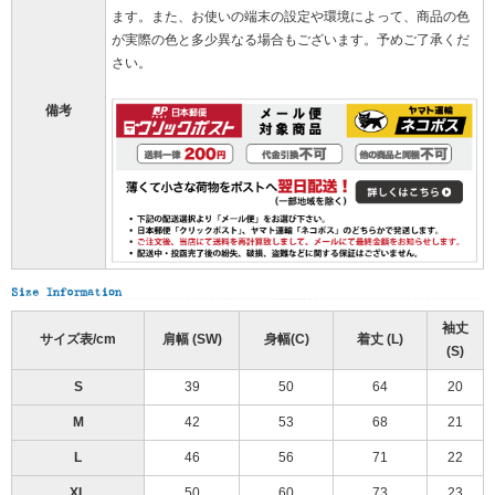
ます。また、お使いの端末の設定や環境によって、商品の色
が実際の色と多少異なる場合もございます。予めご了承くだ
さい。
備考
袖丈
サイズ表/cm
肩幅 (SW)
身幅(C)
着丈 (L)
(S)
S
39
50
64
20
M
42
53
68
21
L
46
56
71
22
XL
50
60
73
23