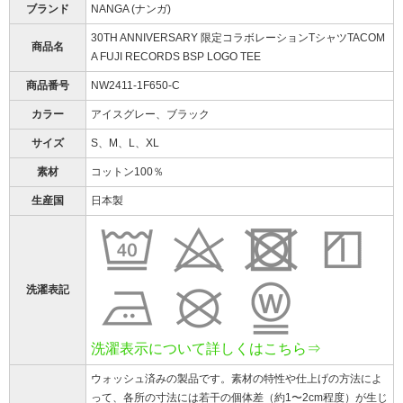
ブランド
NANGA (ナンガ)
30TH ANNIVERSARY 限定コラボレーションTシャツTACOM
商品名
A FUJI RECORDS BSP LOGO TEE
商品番号
NW2411-1F650-C
カラー
アイスグレー、ブラック
サイズ
S、M、L、XL
素材
コットン100％
生産国
日本製
洗濯表記
洗濯表示について詳しくはこちら⇒
ウォッシュ済みの製品です。素材の特性や仕上げの方法によ
って、各所の寸法には若干の個体差（約1〜2cm程度）が生じ