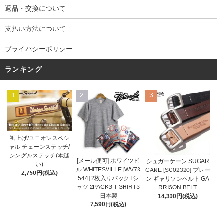
返品・交換について
支払い方法について
プライバシーポリシー
ランキング
1
2
3
裾上げ/ユニオンスペシ
ャル チェーンステッチ/
シングルステッチ(本縫
[メール便可] ホワイツビ
シュガーケーン SUGAR
い)
ル WHITESVILLE [WV73
CANE [SC02320] プレー
2,750円(税込)
544] 2枚入りパックTシ
ン ギャリソンベルト GA
ャツ 2PACKS T-SHIRTS
RRISON BELT
日本製
14,300円(税込)
7,590円(税込)