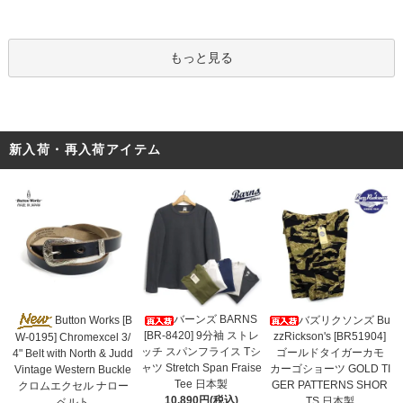
もっと見る
新入荷・再入荷アイテム
バーンズ BARNS
Button Works [B
バズリクソンズ Bu
[BR-8420] 9分袖 ストレ
zzRickson's [BR51904]
W-0195] Chromexcel 3/
ッチ スパンフライス Tシ
ゴールドタイガーカモ
4" Belt with North & Judd
ャツ Stretch Span Fraise
カーゴショーツ GOLD TI
Vintage Western Buckle
Tee 日本製
GER PATTERNS SHOR
クロムエクセル ナロー
10,890円(税込)
TS 日本製
ベルト