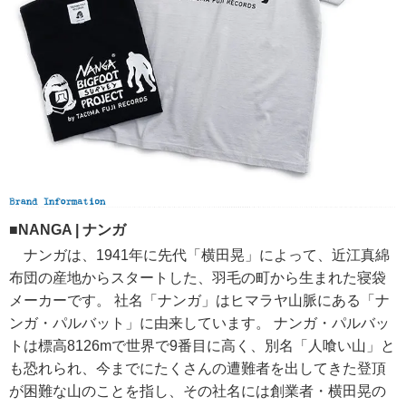
■NANGA | ナンガ
ナンガは、1941年に先代「横田晃」によって、近江真綿
布団の産地からスタートした、羽毛の町から生まれた寝袋
メーカーです。 社名「ナンガ」はヒマラヤ山脈にある「ナ
ンガ・パルバット」に由来しています。 ナンガ・パルバッ
トは標高8126mで世界で9番目に高く、別名「人喰い山」と
も恐れられ、今までにたくさんの遭難者を出してきた登頂
が困難な山のことを指し、その社名には創業者・横田晃の