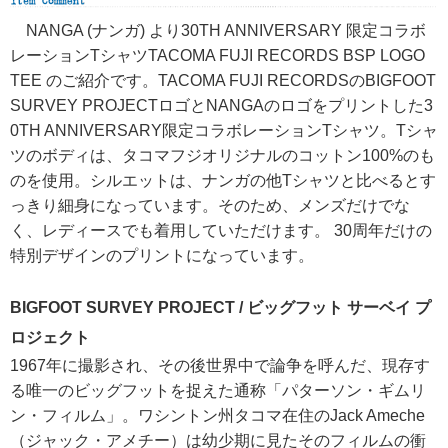
NANGA (ナンガ) より30TH ANNIVERSARY 限定コラボ
レーションTシャツTACOMA FUJI RECORDS BSP LOGO
TEE のご紹介です。TACOMA FUJI RECORDSのBIGFOOT
SURVEY PROJECTロゴとNANGAのロゴをプリントした3
0TH ANNIVERSARY限定コラボレーションTシャツ。Tシャ
ツのボディは、タコマフジオリジナルのコットン100%のも
のを使用。シルエットは、ナンガの他Tシャツと比べるとす
っきり細身になっています。そのため、メンズだけでな
く、レディースでも着用していただけます。 30周年だけの
特別デザインのプリントになっています。
BIGFOOT SURVEY PROJECT / ビッグフット サーベイ プ
ロジェクト
1967年に撮影され、その後世界中で論争を呼んだ、現存す
る唯一のビッグフットを捉えた通称「パターソン・ギムリ
ン・フィルム」。ワシントン州タコマ在住のJack Ameche
（ジャック・アメチー）は幼少期に見たそのフィルムの衝