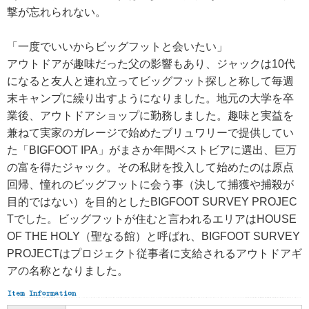
撃が忘れられない。
「一度でいいからビッグフットと会いたい」
アウトドアが趣味だった父の影響もあり、ジャックは10代
になると友人と連れ立ってビッグフット探しと称して毎週
末キャンプに繰り出すようになりました。地元の大学を卒
業後、アウトドアショップに勤務しました。趣味と実益を
兼ねて実家のガレージで始めたブリュワリーで提供してい
た「BIGFOOT IPA」がまさか年間ベストビアに選出、巨万
の富を得たジャック。その私財を投入して始めたのは原点
回帰、憧れのビッグフットに会う事（決して捕獲や捕殺が
目的ではない）を目的としたBIGFOOT SURVEY PROJEC
Tでした。ビッグフットが住むと言われるエリアはHOUSE
OF THE HOLY（聖なる館）と呼ばれ、BIGFOOT SURVEY
PROJECTはプロジェクト従事者に支給されるアウトドアギ
アの名称となりました。