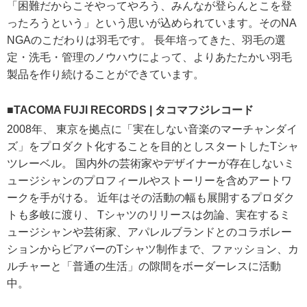
「困難だからこそやってやろう、みんなが登らんとこを登
ったろうという」という思いが込められています。そのNA
NGAのこだわりは羽毛です。 長年培ってきた、羽毛の選
定・洗毛・管理のノウハウによって、よりあたたかい羽毛
製品を作り続けることができています。
■TACOMA FUJI RECORDS | タコマフジレコード
2008年、 東京を拠点に「実在しない音楽のマーチャンダイ
ズ」をプロダクト化することを目的としスタートしたTシャ
ツレーベル。 国内外の芸術家やデザイナーが存在しないミ
ュージシャンのプロフィールやストーリーを含めアートワ
ークを手がける。 近年はその活動の幅も展開するプロダク
トも多岐に渡り、 Tシャツのリリースは勿論、実在するミ
ュージシャンや芸術家、アパレルブランドとのコラボレー
ションからビアバーのTシャツ制作まで、ファッション、カ
ルチャーと「普通の生活」の隙間をボーダーレスに活動
中。