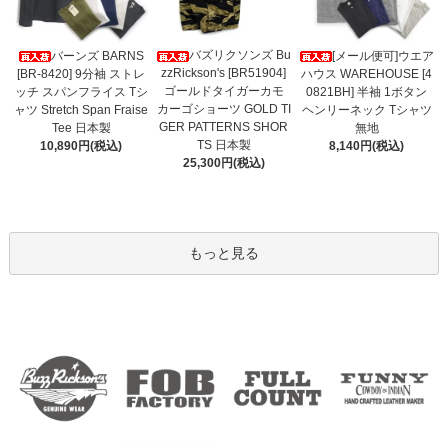
バズリクソンズ Bu
バーンズ BARNS
[メール便可]ウエア
zzRickson's [BR51904]
[BR-8420] 9分袖 ストレ
ハウス WAREHOUSE [4
ゴールドタイガーカモ
ッチ スパンフライス Tシ
0821BH] 半袖 1ボタン
カーゴショーツ GOLD TI
ャツ Stretch Span Fraise
ヘンリーネック Tシャツ
GER PATTERNS SHOR
Tee 日本製
無地
TS 日本製
10,890円(税込)
8,140円(税込)
25,300円(税込)
もっと見る