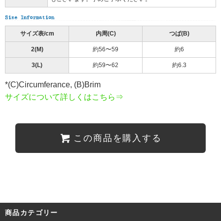
サイズ表/cm
内周(C)
つば(B)
2(M)
約56〜59
約6
3(L)
約59〜62
約6.3
*(C)Circumferance, (B)Brim
サイズについて詳しくはこちら⇒
この商品を購入する
商品カテゴリー