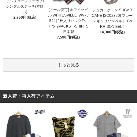
ャル チェーンステッチ/
シングルステッチ(本縫
[メール便可] ホワイツビ
シュガーケーン SUGAR
い)
ル WHITESVILLE [WV73
CANE [SC02320] プレー
2,750円(税込)
544] 2枚入りパックTシ
ン ギャリソンベルト GA
ャツ 2PACKS T-SHIRTS
RRISON BELT
日本製
14,300円(税込)
7,590円(税込)
もっと見る
新入荷・再入荷アイテム