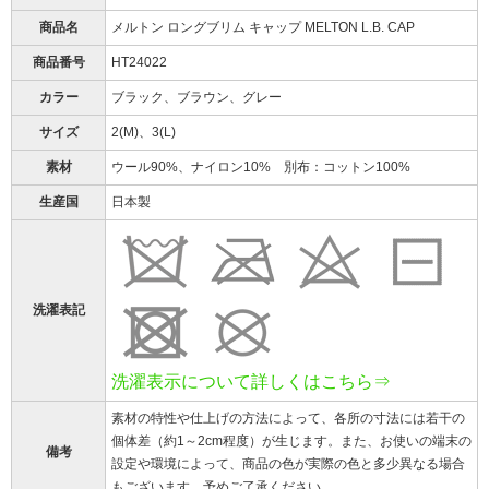
商品名
メルトン ロングブリム キャップ MELTON L.B. CAP
商品番号
HT24022
カラー
ブラック、ブラウン、グレー
サイズ
2(M)、3(L)
素材
ウール90%、ナイロン10% 別布：コットン100%
生産国
日本製
洗濯表記
洗濯表示について詳しくはこちら⇒
素材の特性や仕上げの方法によって、各所の寸法には若干の
個体差（約1～2cm程度）が生じます。また、お使いの端末の
備考
設定や環境によって、商品の色が実際の色と多少異なる場合
もございます。予めご了承ください。