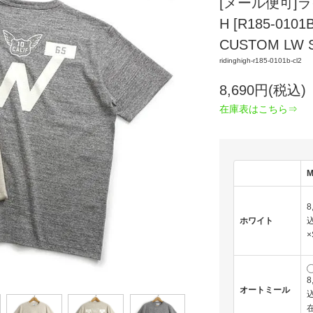
[メール便可]ラ
H [R185-01
CUSTOM LW 
ridinghigh-r185-0101b-cl2
8,690円(税込)
在庫表はこちら⇒
8
ホワイト
込
×
8
オートミール
込