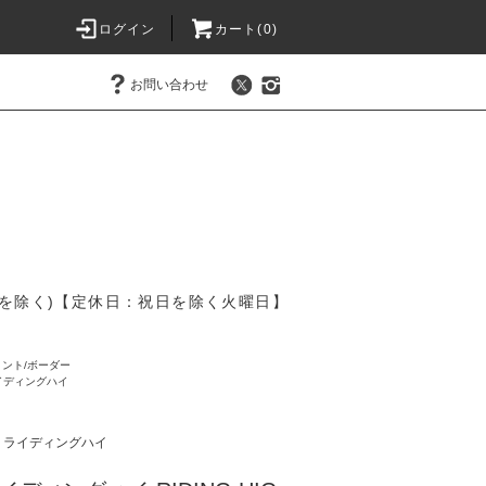
ログイン
カート(
0
)
お問い合わせ
を除く)【定休日：祝日を除く火曜日】
ント/ボーダー
| ライディングハイ
GH | ライディングハイ