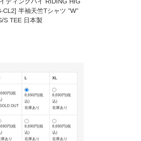
イディングハイ RIDING HIG
01B-CL2] 半袖天竺Tシャツ "W"
S/S TEE 日本製
M
L
XL
,690円(税
8,690円(税
8,690円(税
)
込)
込)
SOLD OUT
在庫あり
在庫あり
,690円(税
8,690円(税
8,690円(税
)
込)
込)
在庫あり
在庫あり
在庫あり