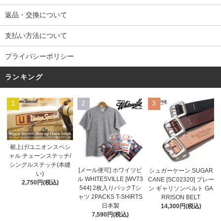
返品・交換について
支払い方法について
プライバシーポリシー
ランキング
1
2
3
裾上げ/ユニオンスペシ
ャル チェーンステッチ/
シングルステッチ(本縫
[メール便可] ホワイツビ
シュガーケーン SUGAR
い)
ル WHITESVILLE [WV73
CANE [SC02320] プレー
2,750円(税込)
544] 2枚入りパックTシ
ン ギャリソンベルト GA
ャツ 2PACKS T-SHIRTS
RRISON BELT
日本製
14,300円(税込)
7,590円(税込)