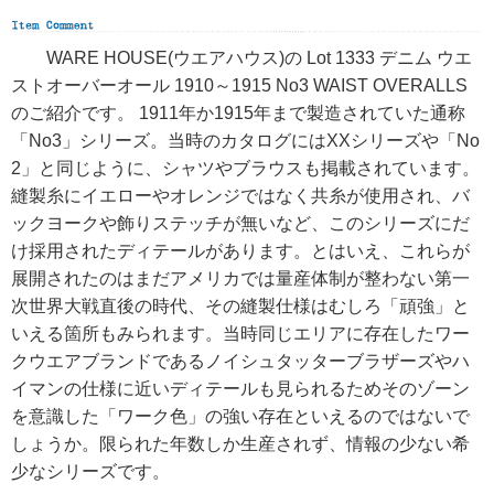
WARE HOUSE(ウエアハウス)の Lot 1333 デニム ウエ
ストオーバーオール 1910～1915 No3 WAIST OVERALLS
のご紹介です。 1911年か1915年まで製造されていた通称
「No3」シリーズ。当時のカタログにはXXシリーズや「No
2」と同じように、シャツやブラウスも掲載されています。
縫製糸にイエローやオレンジではなく共糸が使用され、バ
ックヨークや飾りステッチが無いなど、このシリーズにだ
け採用されたディテールがあります。とはいえ、これらが
展開されたのはまだアメリカでは量産体制が整わない第一
次世界大戦直後の時代、その縫製仕様はむしろ「頑強」と
いえる箇所もみられます。当時同じエリアに存在したワー
クウエアブランドであるノイシュタッターブラザーズやハ
イマンの仕様に近いディテールも見られるためそのゾーン
を意識した「ワーク色」の強い存在といえるのではないで
しょうか。限られた年数しか生産されず、情報の少ない希
少なシリーズです。