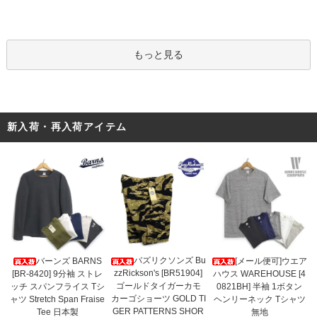
もっと見る
新入荷・再入荷アイテム
バズリクソンズ Bu
バーンズ BARNS
[メール便可]ウエア
zzRickson's [BR51904]
[BR-8420] 9分袖 ストレ
ハウス WAREHOUSE [4
ゴールドタイガーカモ
ッチ スパンフライス Tシ
0821BH] 半袖 1ボタン
カーゴショーツ GOLD TI
ャツ Stretch Span Fraise
ヘンリーネック Tシャツ
GER PATTERNS SHOR
Tee 日本製
無地