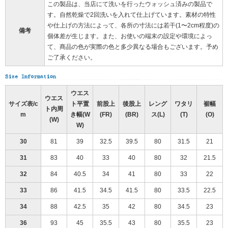
この製品は、当店にて洗いを行ったウォッシュ済みの製品で
す。自然乾燥で2回洗いを入れて仕上げています。素材の特性
や仕上げの方法によって、各所の寸法には若干(1〜2cm程度)の
備考
個体差が生じます。また、お使いの端末の設定や環境によっ
て、商品の色が実際の色と多少異なる場合もございます。予め
ご了承ください。
ウエス
ウエス
サイズ表/c
ト平置
前股上
後股上
レング
ワタリ
裾幅
ト内周
m
き幅(W
(FR)
(BR)
ス(L)
(T)
(O)
(W)
W)
30
81
39
32.5
39.5
80
31.5
21
31
83
40
33
40
80
32
21.5
32
84
40.5
34
41
80
33
22
33
86
41.5
34.5
41.5
80
33.5
22.5
34
88
42.5
35
42
80
34.5
23
36
93
45
35.5
43
80
35.5
23