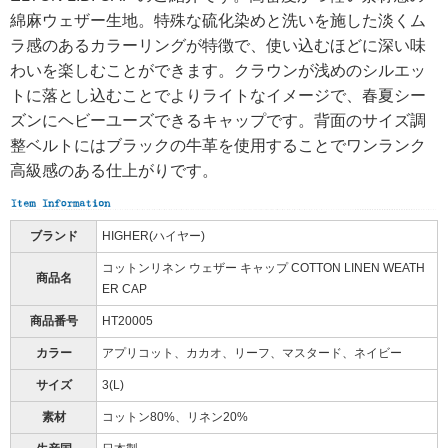
綿麻ウェザー生地。特殊な硫化染めと洗いを施した淡くム
ラ感のあるカラーリングが特徴で、使い込むほどに深い味
わいを楽しむことができます。クラウンが浅めのシルエッ
トに落とし込むことでよりライトなイメージで、春夏シー
ズンにヘビーユーズできるキャップです。背面のサイズ調
整ベルトにはブラックの牛革を使用することでワンランク
高級感のある仕上がりです。
ブランド
HIGHER(ハイヤー)
コットンリネン ウェザー キャップ COTTON LINEN WEATH
商品名
ER CAP
商品番号
HT20005
カラー
アプリコット、カカオ、リーフ、マスタード、ネイビー
サイズ
3(L)
素材
コットン80%、リネン20%