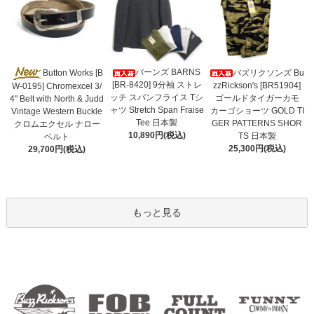
バーンズ BARNS
Button Works [B
バズリクソンズ Bu
[BR-8420] 9分袖 ストレ
zzRickson's [BR51904]
W-0195] Chromexcel 3/
ッチ スパンフライス Tシ
ゴールドタイガーカモ
4" Belt with North & Judd
ャツ Stretch Span Fraise
カーゴショーツ GOLD TI
Vintage Western Buckle
Tee 日本製
GER PATTERNS SHOR
クロムエクセル ナロー
10,890円(税込)
TS 日本製
ベルト
25,300円(税込)
29,700円(税込)
もっと見る