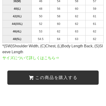
38(M)
46
54
58
57
40(L)
48
56
60
59
42(XL)
50
58
62
61
44(XXL)
52
60
62
61
46(4L)
53
62
63
62
48(5L)
54.5
64
63
62
*(SW)Shoulder Width, (C)Chest, (L)Body Length Back, (S)Sl
eeve Length
サイズについて詳しくはこちら⇒
この商品を購入する