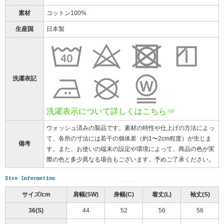
素材
コットン100%
生産国
日本製
洗濯表記
洗濯表示について詳しくはこちら⇒
ウォッシュ済みの製品です。素材の特性や仕上げの方法によっ
て、各所の寸法には若干の個体差（約1〜2cm程度）が生じま
備考
す。また、お使いの端末の設定や環境によって、商品の色が実
際の色と多少異なる場合もございます。予めご了承ください。
サイズ/cm
肩幅(SW)
身幅(C)
着丈(L)
袖丈(S)
36(S)
44
52
56
56