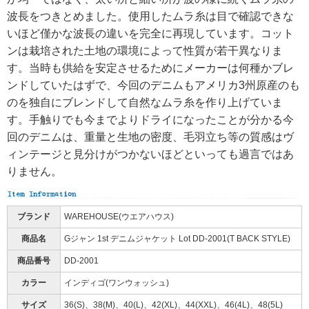
波長をつきとめました。使用したムラ糸は目で確認できな
いほど僅かな波長の違いを完全に再現しています。コット
ンは栽培された土地の環境によって性質が若干異なりま
す。当時も供給を安定させるためにメーカーは何種かブレ
ンドしていたはずで、今回のデニムもアメリカ3州原産のも
のを独自にブレンドして自然なムラ糸を作り上げていま
す。手触りでも今までよりドライになったことが分かる今
回のデニムは、重量と生地の密度、毛羽立ち等の質感はヴ
ィンテージと見分けがつかないほどといっても過言ではあ
りません。
ブランド
WAREHOUSE(ウエアハウス)
商品名
Gジャン 1st デニムジャケット Lot DD-2001(T BACK STYLE)
商品番号
DD-2001
カラー
インディゴ(ワンウォッシュ)
サイズ
36(S)、38(M)、40(L)、42(XL)、44(XXL)、46(4L)、48(5L)