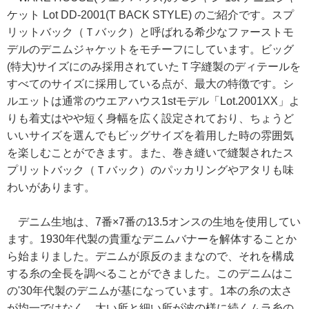
ケット Lot DD-2001(T BACK STYLE) のご紹介です。スプ
リットバック（Ｔバック）と呼ばれる希少なファーストモ
デルのデニムジャケットをモチーフにしています。ビッグ
(特大)サイズにのみ採用されていたＴ字縫製のディテールを
すべてのサイズに採用している点が、最大の特徴です。シ
ルエットは通常のウエアハウス1stモデル「Lot.2001XX」よ
りも着丈はやや短く身幅を広く設定されており、ちょうど
いいサイズを選んでもビッグサイズを着用した時の雰囲気
を楽しむことができます。また、巻き縫いで縫製されたス
プリットバック（Ｔバック）のパッカリングやアタリも味
わいがあります。
デニム生地は、7番×7番の13.5オンスの生地を使用してい
ます。1930年代製の貴重なデニムバナーを解体することか
ら始まりました。デニムが原反のままなので、それを構成
する糸の全長を調べることができました。このデニムはこ
の'30年代製のデニムが基になっています。1本の糸の太さ
が均一ではなく、太い所と細い所が波の様に続くムラ糸の