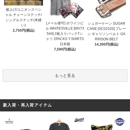
裾上げ/ユニオンスペシ
ャル チェーンステッチ/
シングルステッチ(本縫
[メール便可] ホワイツビ
シュガーケーン SUGAR
い)
ル WHITESVILLE [WV73
CANE [SC02320] プレー
2,750円(税込)
544] 2枚入りパックTシ
ン ギャリソンベルト GA
ャツ 2PACKS T-SHIRTS
RRISON BELT
日本製
14,300円(税込)
7,590円(税込)
もっと見る
新入荷・再入荷アイテム