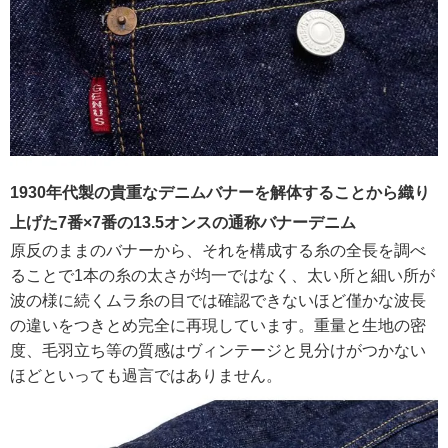
1930年代製の貴重なデニムバナーを解体することから織り
上げた7番×7番の13.5オンスの通称バナーデニム
原反のままのバナーから、それを構成する糸の全長を調べ
ることで1本の糸の太さが均一ではなく、太い所と細い所が
波の様に続くムラ糸の目では確認できないほど僅かな波長
の違いをつきとめ完全に再現しています。重量と生地の密
度、毛羽立ち等の質感はヴィンテージと見分けがつかない
ほどといっても過言ではありません。