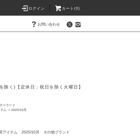
ログイン
カート(
0
)
お問い合わせ
を除く)【定休日：祝日を除く火曜日】
/テーラード
イテム
>
2025/10月
荷アイテム
2025/10月
その他ブランド