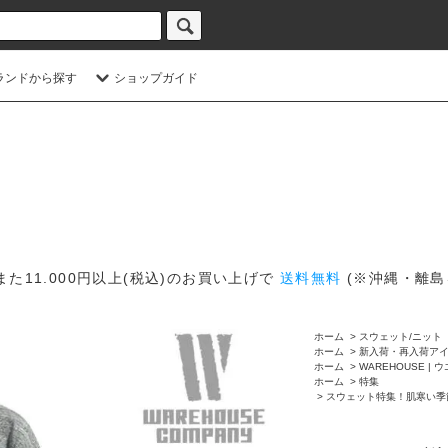
ランドから探す
ショップガイド
また11.000円以上(税込)のお買い上げで
送料無料
(※沖縄・離島
ホーム
>
スウェット/ニット
ホーム
>
新入荷・再入荷ア
ホーム
>
WAREHOUSE |
ホーム
>
特集
>
スウェット特集！肌寒い季