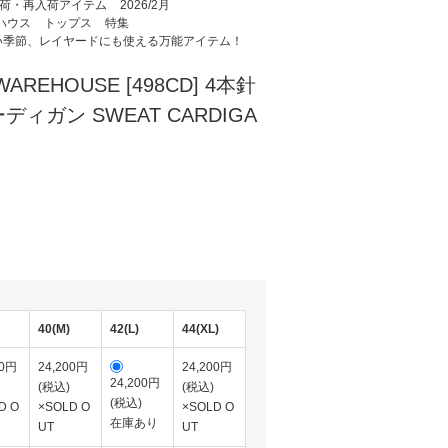
荷・再入荷アイテム
2026/2月
アハウス
トップス
特集
い季節、レイヤードにも使える万能アイテム！
REHOUSE [498CD] 4本針
ィガン SWEAT CARDIGA
)
40(M)
42(L)
44(XL)
00円
24,200円
24,200円
24,200円
(税込)
(税込)
(税込)
D O
×SOLD O
×SOLD O
在庫あり
UT
UT