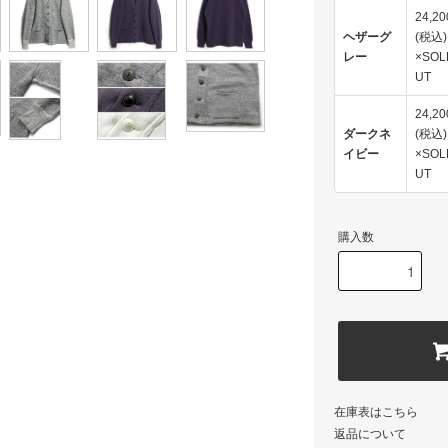
24,2
ヘザーグ
(税込)
レー
×SOL
UT
24,2
ダークネ
(税込)
イビー
×SOL
UT
購入数
在庫表はこちら
返品について