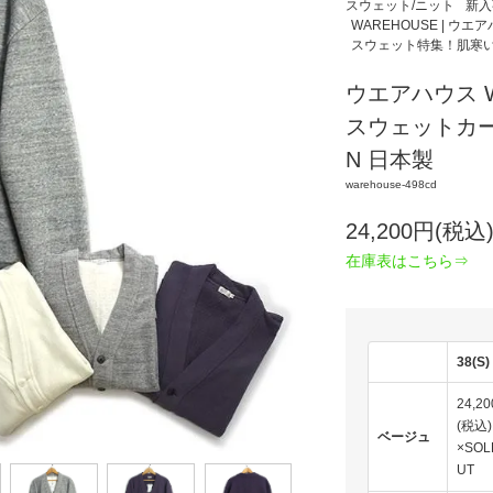
スウェット/ニット
新入
WAREHOUSE | ウエ
スウェット特集！肌寒
ウエアハウス WA
スウェットカーデ
N 日本製
warehouse-498cd
24,200円(税込
在庫表はこちら⇒
38(S)
24,2
(税込)
ベージュ
×SOL
UT