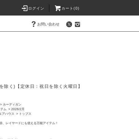
ログイン
カート(
0
)
お問い合わせ
を除く)【定休日：祝日を除く火曜日】
>
カーディガン
イテム
>
2026/2月
 ウエアハウス
>
トップス
節、レイヤードにも使える万能アイテム！