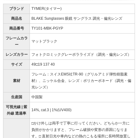
ブランド
TYMER(タイマー)
商品名
BLAKE Sunglasses 眼鏡 サングラス 調光・偏光レンズ
商品番号
TY101-MBK-PGYP
フレームカラ
マットブラック
ー
レンズカラー
フォトクロミックグレーポラライズド（調光・偏光レンズ）
サイズ
49□19 137 40
フレーム：スイスEMS社TR-90（グリルアミド弾性樹脂素
素材
材）、ニッケル合金、レンズ：ポリカーボネード（調光・偏
光レンズ）
生産国
中国製
可視光線 | 紫
14%, cat.3 | 1%(UV400)
外線 透過率
□かけ外しは両手で丁寧に行ってください。どちらか一方に
負担がかかりますと、フレーム破損や変形の原因になりま
す。□ 直射日光や車内などの熱のこもる場所に長時間放置し