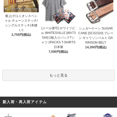
裾上げ/ユニオンスペシ
ャル チェーンステッチ/
シングルステッチ(本縫
[メール便可] ホワイツビ
シュガーケーン SUGAR
い)
ル WHITESVILLE [WV73
CANE [SC02320] プレー
2,750円(税込)
544] 2枚入りパックTシ
ン ギャリソンベルト GA
ャツ 2PACKS T-SHIRTS
RRISON BELT
日本製
14,300円(税込)
7,590円(税込)
もっと見る
新入荷・再入荷アイテム