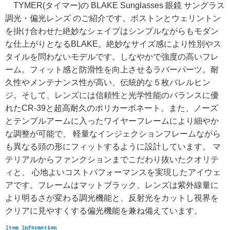
TYMER(タイマー)の BLAKE Sunglasses 眼鏡 サングラス
調光・偏光レンズ のご紹介です。ボストンとウェリントン
を掛け合わせた絶妙なシェイプはシンプルながらもモダン
な仕上がりとなるBLAKE。絶妙なサイズ感により性別やス
タイルを問わないモデルです。しなやかで強度の高いフレ
ーム。フィット感と防滑性を向上させるラバーパーツ。耐
久性やメンテナンス性が高い、伝統的な５枚バレルヒン
ジ。そして、レンズには信頼性と光学性能のバランスに優
れたCR-39と超高耐久のポリカーボネート。また、ノーズ
とテンプルアームに入ったワイヤーフレームにより細やか
な調整が可能で、 軽量なインジェクションフレームながら
も異なる頭の形にフィットするように設計しています。 マ
テリアルからファンクションまでこだわり抜いたクオリテ
ィと、 心地よいコストパフォーマンスを実現したアイウェ
アです。フレームはマットブラック、レンズは紫外線量に
より明るさが変わる調光機能と、反射光をカットし視界を
クリアに見やすくする偏光機能を兼ね備えています。