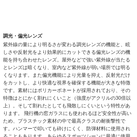
調光・偏光レンズ
紫外線の量により明るさが変わる調光レンズの機能と、眩
しさや反射光をより効果的にカットできる偏光レンズの機
能を持ち合わせたレンズ。屋外などで強い紫外線が当たる
とレンズは暗くなり、室内など紫外線が弱い場所では明る
くなります。また偏光機能により光量を抑え、反射光だけ
をカットし、より快適な視界を確保する機能が大きな特徴
です。素材にはポリカーボネートが採用されており、その
特徴はとにかく割れにくいこと（強度がアクリルの30倍以
上）。そして割れたとしても飛散しにくいという特性があ
ります。 飛行機の窓ガラスにも使われるほど安全性が高い
ため、プラスチック素材の中で最高クラスの耐衝撃性で
す。ハンマーで叩いても砕けにくく、防弾材料に使用され
ることもあります。あらゆるスポーツシーンに最適に使用