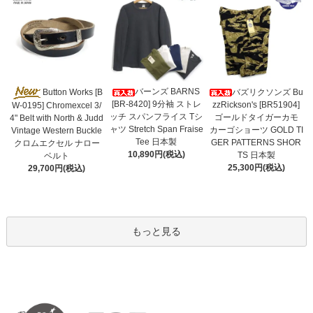
バーンズ BARNS
Button Works [B
バズリクソンズ Bu
[BR-8420] 9分袖 ストレ
zzRickson's [BR51904]
W-0195] Chromexcel 3/
ッチ スパンフライス Tシ
ゴールドタイガーカモ
4" Belt with North & Judd
ャツ Stretch Span Fraise
カーゴショーツ GOLD TI
Vintage Western Buckle
Tee 日本製
GER PATTERNS SHOR
クロムエクセル ナロー
10,890円(税込)
TS 日本製
ベルト
25,300円(税込)
29,700円(税込)
もっと見る