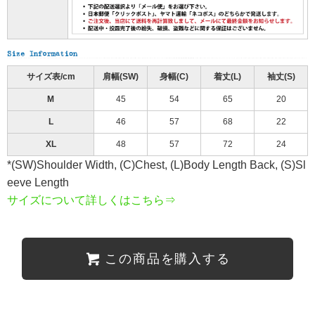
サイズ表/cm
肩幅(SW)
身幅(C)
着丈(L)
袖丈(S)
M
45
54
65
20
L
46
57
68
22
XL
48
57
72
24
*(SW)Shoulder Width, (C)Chest, (L)Body Length Back, (S)Sl
eeve Length
サイズについて詳しくはこちら⇒
この商品を購入する