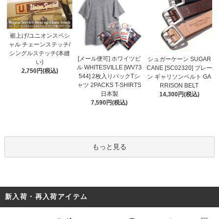
裾上げ/ユニオンスペシ
ャル チェーンステッチ/
シングルステッチ(本縫
[メール便可] ホワイツビ
シュガーケーン SUGAR
い)
ル WHITESVILLE [WV73
CANE [SC02320] プレー
2,750円(税込)
544] 2枚入りパックTシ
ン ギャリソンベルト GA
ャツ 2PACKS T-SHIRTS
RRISON BELT
日本製
14,300円(税込)
7,590円(税込)
もっと見る
新入荷・再入荷アイテム