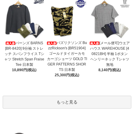
バズリクソンズ Bu
バーンズ BARNS
[メール便可]ウエア
zzRickson's [BR51904]
[BR-8420] 9分袖 ストレ
ハウス WAREHOUSE [4
ゴールドタイガーカモ
ッチ スパンフライス Tシ
0821BH] 半袖 1ボタン
カーゴショーツ GOLD TI
ャツ Stretch Span Fraise
ヘンリーネック Tシャツ
GER PATTERNS SHOR
Tee 日本製
無地
TS 日本製
10,890円(税込)
8,140円(税込)
25,300円(税込)
もっと見る