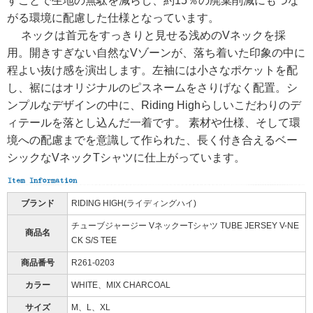
すことで生地の無駄を減らし、約15％の廃棄削減にもつな
がる環境に配慮した仕様となっています。
ネックは首元をすっきりと見せる浅めのVネックを採
用。開きすぎない自然なVゾーンが、落ち着いた印象の中に
程よい抜け感を演出します。左袖には小さなポケットを配
し、裾にはオリジナルのピスネームをさりげなく配置。シ
ンプルなデザインの中に、Riding Highらしいこだわりのデ
ィテールを落とし込んだ一着です。 素材や仕様、そして環
境への配慮までを意識して作られた、長く付き合えるベー
シックなVネックTシャツに仕上がっています。
ブランド
RIDING HIGH(ライディングハイ)
チューブジャージー VネックーTシャツ TUBE JERSEY V-NE
商品名
CK S/S TEE
商品番号
R261-0203
カラー
WHITE、MIX CHARCOAL
サイズ
M、L、XL