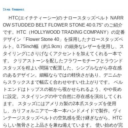
HTC(エイチティーシー)の ナロースタッズベルト NARR
OW STUDDED BELT FLOWER STONE 40 0.75" のご紹介
です。HTC（HOLLYWOOD TRADING COMPANY）の定番
デザイン「Flower Stone 40」を採用したナロースタッズベ
ルト。0.75inch幅（約1.9cm）の細身なレザーを使用し、ス
タイリングにさりげなくアクセントを加えてくれる一本で
す。 クリアストーンを配したフラワーモチーフとラウンド
スタッズを程よい間隔で配置した、シンプルながら存在感
のあるデザイン。細幅ならではの軽快さがあり、デニムか
らスラックスまで幅広く合わせやすい仕上がりです。 ベル
トエンドはトップスの裾から覗かせられるよう、やや長め
に設定。スタイリングの中で自然に存在感を演出してくれ
ます。 スタッズにはアメリカ製の2本爪スタッズを使用
し、カリフォルニアで一本一本ハンドメイドで製作。ヴィ
ンテージスタッズベルトの空気感を受け継ぎながら、HTC
らしい無骨さと上品さを兼ね備えています。 使い始めが完