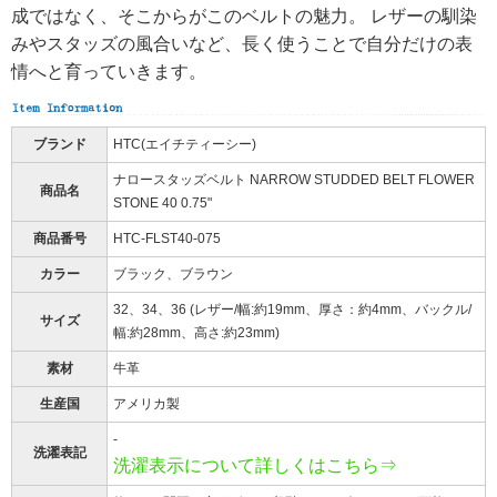
成ではなく、そこからがこのベルトの魅力。 レザーの馴染
みやスタッズの風合いなど、長く使うことで自分だけの表
情へと育っていきます。
ブランド
HTC(エイチティーシー)
ナロースタッズベルト NARROW STUDDED BELT FLOWER
商品名
STONE 40 0.75"
商品番号
HTC-FLST40-075
カラー
ブラック、ブラウン
32、34、36 (レザー/幅:約19mm、厚さ：約4mm、バックル/
サイズ
幅:約28mm、高さ:約23mm)
素材
牛革
生産国
アメリカ製
-
洗濯表記
洗濯表示について詳しくはこちら⇒