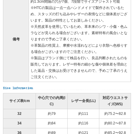
約1.3cm間隔の穴が7個、7段階でサイズアジャスト可能
※HTCの製品は一点一点ハンドメイドで製作されているた
め、スタッズの打ち込みやレザーの表情などに個体差がござ
います。製品の特性としてお楽しみください。
※天然皮革を使用しているため、革本来のシワ・小傷・色ム
ラなどが見られる場合がございます。素材特有の風合いとな
備考
りますので予めご了承ください。
※革製品の性質上、摩擦や水濡れなどにより衣類へ色移りす
る場合がございますのでご注意ください。
※製品はブランド側にて検品を行い、良品判断されたものを
販売しております。レザー特有の細かな傷や個体差を理由と
した返品・交換はお受けできませんので、予めご了承のうえ
ご注文ください。
中心穴での内周(I
対応ウエストサ
サイズ表/cm
レザー全長(LL)
C)
イズ(WS)
32
約79
約111
約75.2〜82.8
34
約84
約116
約80.2〜87.8
36
約89
約121
約85.2〜92.8