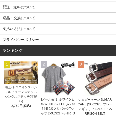
配送・送料について
返品・交換について
支払い方法について
プライバシーポリシー
ランキング
1
2
3
裾上げ/ユニオンスペシ
ャル チェーンステッチ/
シングルステッチ(本縫
[メール便可] ホワイツビ
シュガーケーン SUGAR
い)
ル WHITESVILLE [WV73
CANE [SC02320] プレー
2,750円(税込)
544] 2枚入りパックTシ
ン ギャリソンベルト GA
ャツ 2PACKS T-SHIRTS
RRISON BELT