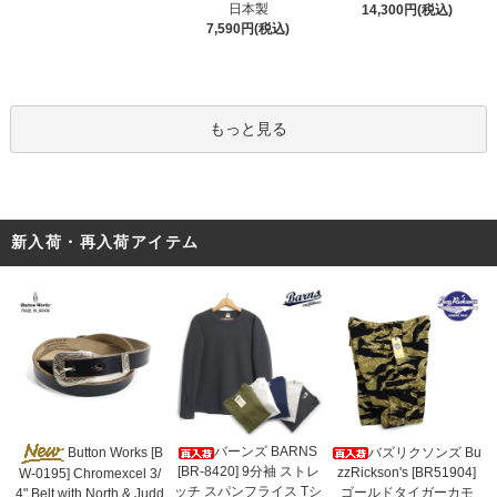
日本製
14,300円(税込)
7,590円(税込)
もっと見る
新入荷・再入荷アイテム
バーンズ BARNS
Button Works [B
バズリクソンズ Bu
[BR-8420] 9分袖 ストレ
zzRickson's [BR51904]
W-0195] Chromexcel 3/
ッチ スパンフライス Tシ
ゴールドタイガーカモ
4" Belt with North & Judd