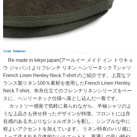
Re made in tokyo japan(アールイー メイド イン トウキョ
ウ ジャパン) よりフレンチ リネン ヘンリーネック Tシャツ
French Linen Henley Neck T-shirt のご紹介です。上質なフ
ランス製リネン100％素材を使用したFrench Linen Henley
Neck T-shirt。布帛仕立てのフレンチリネンシリーズをベー
スに、ヘンリーネック仕様へ落とし込んだ一着です。
カットソー感覚で気軽に着られながら、半袖シャツのよ
うな上品さも併せ持ったデザインが特徴。フロントには存
在感のある大ぶりなシェルボタンを配し、シンプルな中に
程よいアクセントを加えています。 リネン特有のハリ感に
よって生まれる立体的なシルエットと、風通しの良い軽や