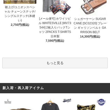
裾上げ/ユニオンスペシ
ャル チェーンステッチ/
シングルステッチ(本縫
[メール便可] ホワイツビ
シュガーケーン SUGAR
い)
ル WHITESVILLE [WV73
CANE [SC02320] プレー
2,750円(税込)
544] 2枚入りパックTシ
ン ギャリソンベルト GA
ャツ 2PACKS T-SHIRTS
RRISON BELT
日本製
14,300円(税込)
7,590円(税込)
もっと見る
新入荷・再入荷アイテム