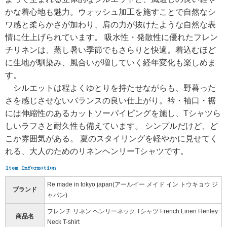
かな着心地も魅力。ウォッシュ加工を施すことで自然なシ
ワ感と柔らかさが加わり、肩の力が抜けたような自然な表
情に仕上げられています。 吸水性・発散性に優れたフレン
チリネンは、蒸し暑い季節でもさらりと快適。着込むほど
に生地が馴染み、風合いが増していく経年変化も楽しめま
す。
シルエットは程よくゆとりを持たせながらも、野暮った
さを感じさせないバランスの良い仕上がり。衿・袖口・裾
には伸縮性のあるカットソーパイピングを施し、Tシャツら
しいラフさと耐久性も備えています。 シンプルだけど、ど
こか雰囲気がある。 夏のスタイリングを軽やかに見せてく
れる、大人のためのリネンヘンリーTシャツです。
Re made in tokyo japan(アールイー メイド イン トウキョウ ジ
ブランド
ャパン)
フレンチ リネン ヘンリーネック Tシャツ French Linen Henley
商品名
Neck T-shirt