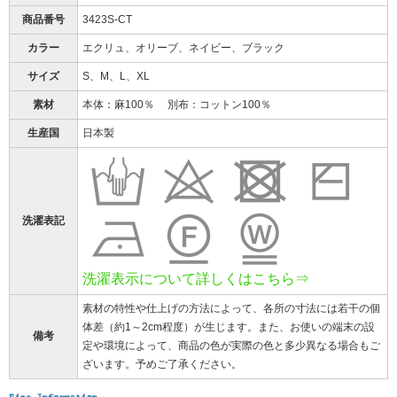
商品番号
3423S-CT
カラー
エクリュ、オリーブ、ネイビー、ブラック
サイズ
S、M、L、XL
素材
本体：麻100％ 別布：コットン100％
生産国
日本製
洗濯表記
洗濯表示について詳しくはこちら⇒
素材の特性や仕上げの方法によって、各所の寸法には若干の個
体差（約1～2cm程度）が生じます。また、お使いの端末の設
備考
定や環境によって、商品の色が実際の色と多少異なる場合もご
ざいます。予めご了承ください。