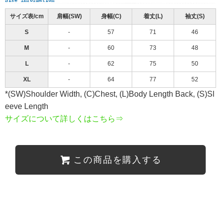
サイズ表/cm
肩幅(SW)
身幅(C)
着丈(L)
袖丈(S)
S
-
57
71
46
M
-
60
73
48
L
-
62
75
50
XL
-
64
77
52
*(SW)Shoulder Width, (C)Chest, (L)Body Length Back, (S)Sl
eeve Length
サイズについて詳しくはこちら⇒
この商品を購入する