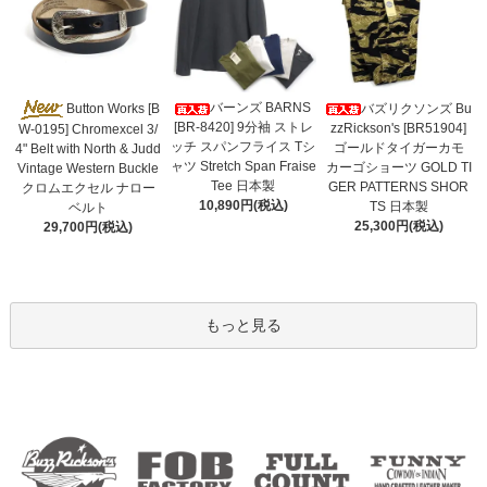
バーンズ BARNS
Button Works [B
バズリクソンズ Bu
[BR-8420] 9分袖 ストレ
zzRickson's [BR51904]
W-0195] Chromexcel 3/
ッチ スパンフライス Tシ
ゴールドタイガーカモ
4" Belt with North & Judd
ャツ Stretch Span Fraise
カーゴショーツ GOLD TI
Vintage Western Buckle
Tee 日本製
GER PATTERNS SHOR
クロムエクセル ナロー
10,890円(税込)
TS 日本製
ベルト
25,300円(税込)
29,700円(税込)
もっと見る